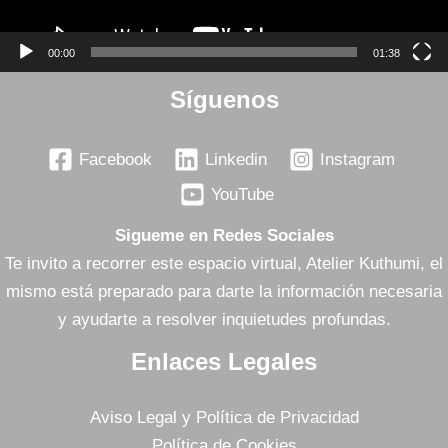
00:00
01:38
Síguenos
Facebook
Linkedin
Instagram
YouTube
Sigueme en Redes Sociales
Te invito a recorrer este espacio virtual, Atelier Kuthumi, el
mismo está preparado para darte la información necesaria
y ayudarte a resolver inquietudes profundas.
Enlaces Legales
Aviso Legal y Política de Privacidad
Política de Cookies