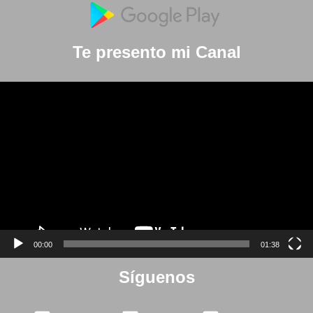
Te presento mi Canal
Reproductor
de
vídeo
00:00
01:38
Síguenos